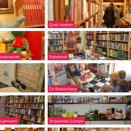
Quist boeken
rboekhandel
Kiekeboek
De Boekenberg
 Lijnmarkt
Stripwinkel Dumpie