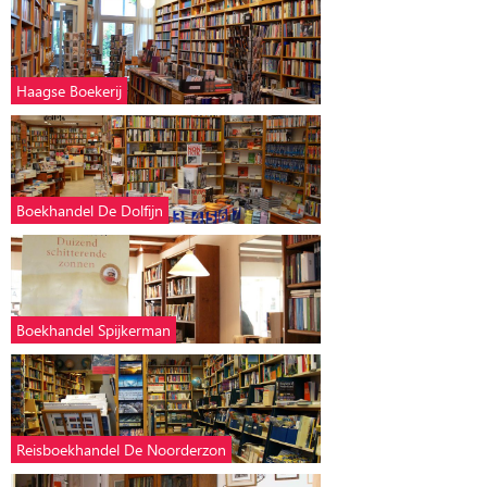
Haagse Boekerij
Boekhandel De Dolfijn
Boekhandel Spijkerman
Reisboekhandel De Noorderzon