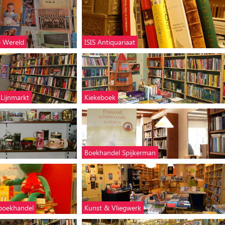
e Wereld
ISIS Antiquariaat
 Lijnmarkt
Kiekeboek
Boekhandel Spijkerman
rboekhandel
Kunst & Vliegwerk