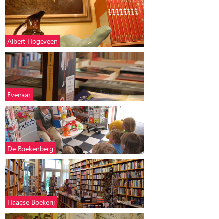
Albert Hogeveen
Evenaar
De Boekenberg
Haagse Boekerij