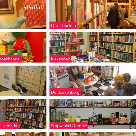
Quist boeken
rboekhandel
Kiekeboek
De Boekenberg
 Lijnmarkt
Stripwinkel Dumpie