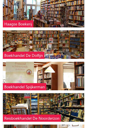
Haagse Boekerij
Boekhandel De Dolfijn
Boekhandel Spijkerman
Reisboekhandel De Noorderzon