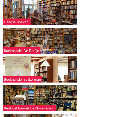
Haagse Boekerij
Boekhandel De Dolfijn
Boekhandel Spijkerman
Reisboekhandel De Noorderzon