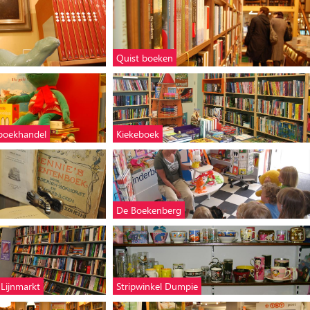
Quist boeken
rboekhandel
Kiekeboek
De Boekenberg
 Lijnmarkt
Stripwinkel Dumpie