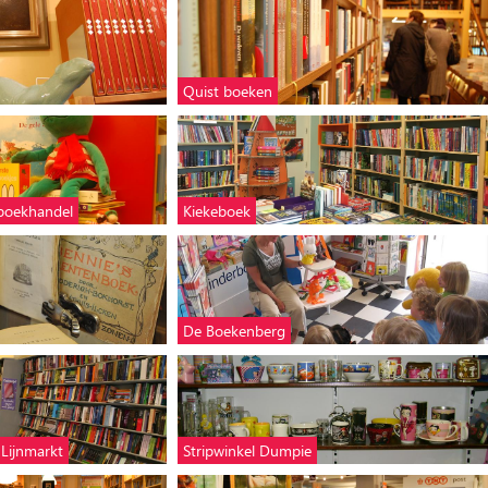
Quist boeken
rboekhandel
Kiekeboek
De Boekenberg
 Lijnmarkt
Stripwinkel Dumpie