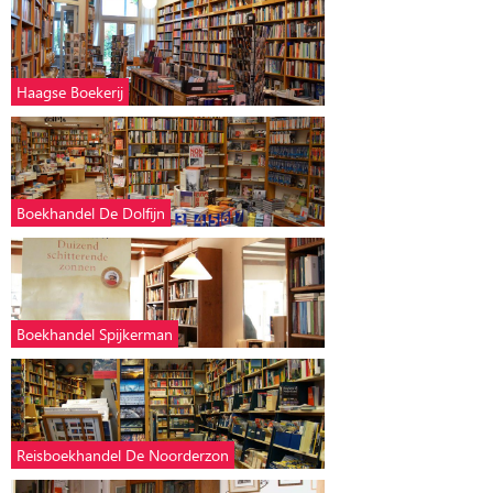
Haagse Boekerij
Boekhandel De Dolfijn
Boekhandel Spijkerman
Reisboekhandel De Noorderzon