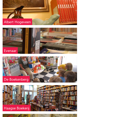
Albert Hogeveen
Evenaar
De Boekenberg
Haagse Boekerij