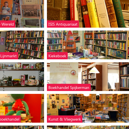
e Wereld
ISIS Antiquariaat
 Lijnmarkt
Kiekeboek
Boekhandel Spijkerman
rboekhandel
Kunst & Vliegwerk