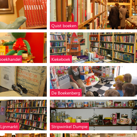
Quist boeken
rboekhandel
Kiekeboek
De Boekenberg
 Lijnmarkt
Stripwinkel Dumpie