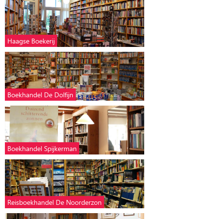
Haagse Boekerij
Boekhandel De Dolfijn
Boekhandel Spijkerman
Reisboekhandel De Noorderzon