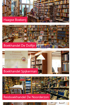
Haagse Boekerij
Boekhandel De Dolfijn
Boekhandel Spijkerman
Reisboekhandel De Noorderzon