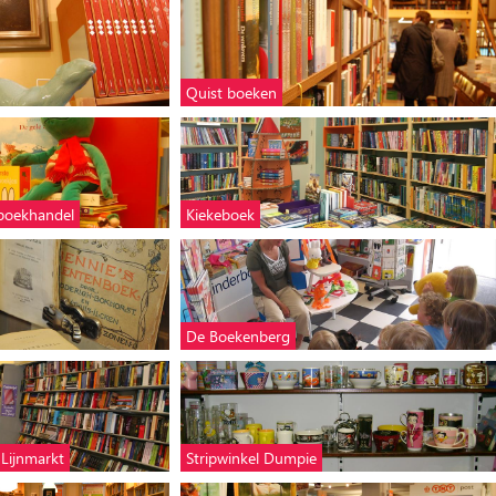
Quist boeken
rboekhandel
Kiekeboek
De Boekenberg
 Lijnmarkt
Stripwinkel Dumpie