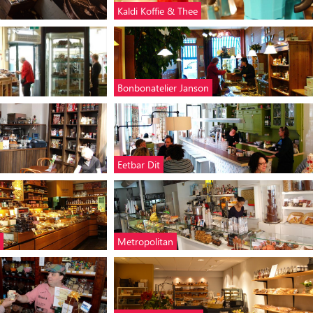
Kaldi Koffie & Thee
Bonbonatelier Janson
Eetbar Dit
Metropolitan