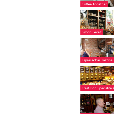
Coffee Together
Simon Levelt
Espressobar Tazzina
C'est Bon Specialite's