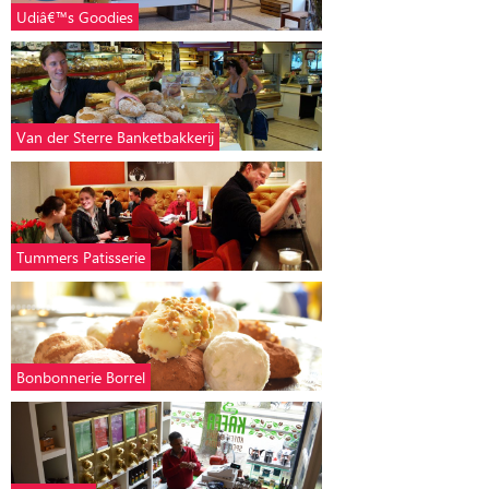
Udiâ€™s Goodies
Van der Sterre Banketbakkerij
Tummers Patisserie
Bonbonnerie Borrel