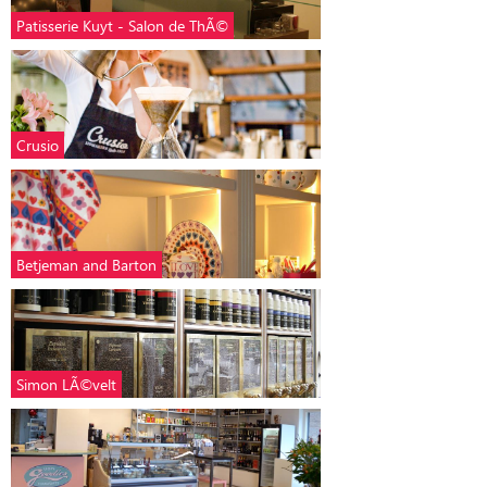
Patisserie Kuyt - Salon de ThÃ©
Crusio
Betjeman and Barton
Simon LÃ©velt