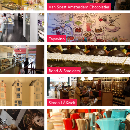
Van Soest Amsterdam Chocolatier
Tapavino
Bond & Smolders
Simon LÃ©velt