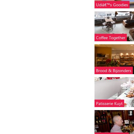
Udiâ€™s Goodies
Coffee Together
Brood & Bijzonders
Patisserie Kuyt