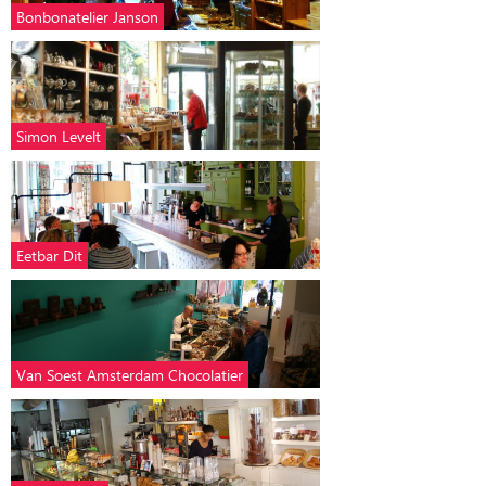
Bonbonatelier Janson
Simon Levelt
Eetbar Dit
Van Soest Amsterdam Chocolatier