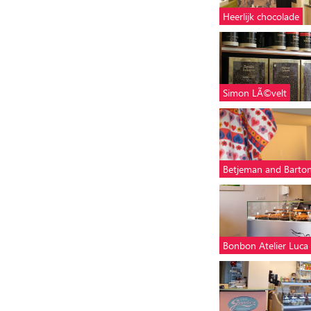
Heerlijk chocolade
Simon LÃ©velt
Betjeman and Barto
Bonbon Atelier Luca