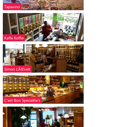
Tapavino
Kaffa Koffie
Simon LÃ©velt
C'est Bon Specialite's