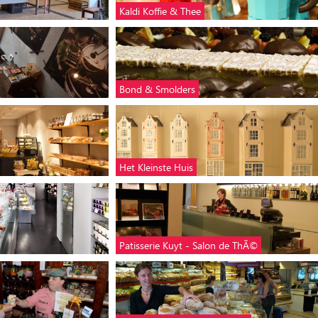
Kaldi Koffie & Thee
Bond & Smolders
Het Kleinste Huis
Patisserie Kuyt - Salon de ThÃ©