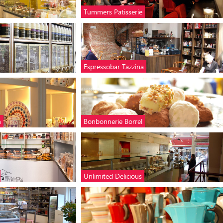
Tummers Patisserie
Espressobar Tazzina
n
Bonbonnerie Borrel
Unlimited Delicious