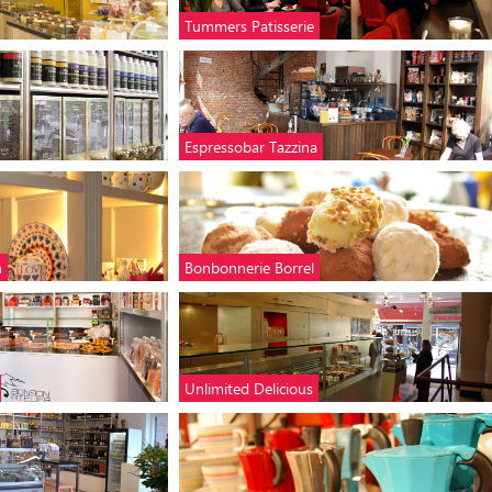
Tummers Patisserie
Espressobar Tazzina
n
Bonbonnerie Borrel
Unlimited Delicious