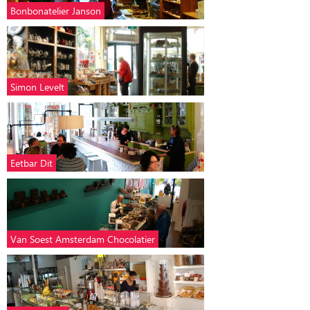
Bonbonatelier Janson
Simon Levelt
Eetbar Dit
Van Soest Amsterdam Chocolatier