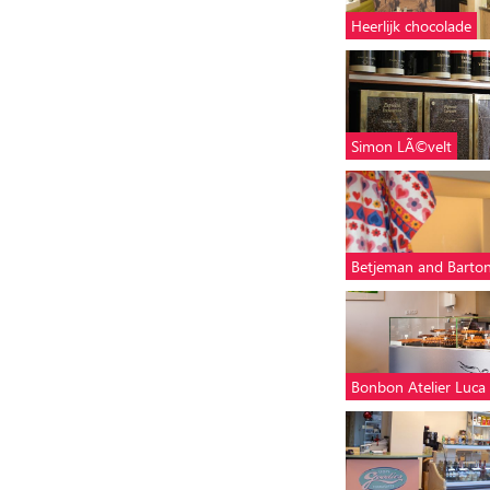
Heerlijk chocolade
Simon LÃ©velt
Betjeman and Barto
Bonbon Atelier Luca