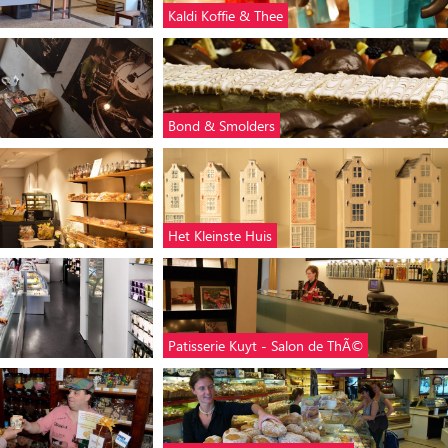
Kaldi Koffie & Thee
Bond & Smolders
Het Kleinste Huis
Patisserie Kuyt - Salon de ThÃ©