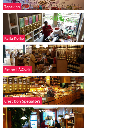
Tapavino
Kaffa Koffie
Simon LÃ©velt
C'est Bon Specialite's