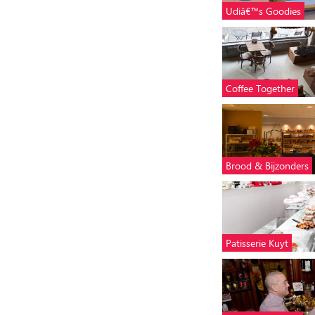
Udiâ€™s Goodies
Coffee Together
Brood & Bijzonders
Patisserie Kuyt