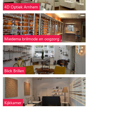
4D Optiek Arnhem
Miedema brilmode en oogzorg
Blick Brillen
Kijkkamer