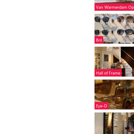
Van Warmerdam Opt
Bril
Hall of Frame
Eye-D