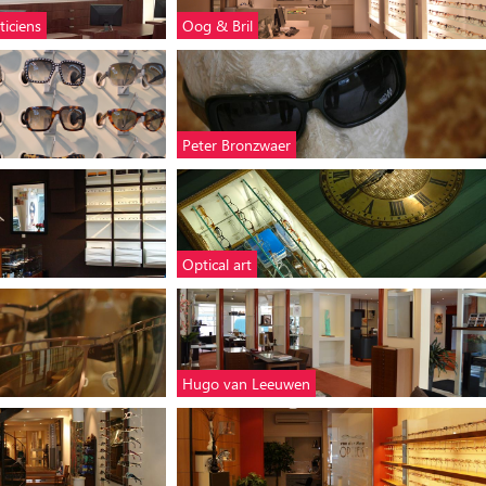
iciens
Oog & Bril
Peter Bronzwaer
Optical art
Hugo van Leeuwen