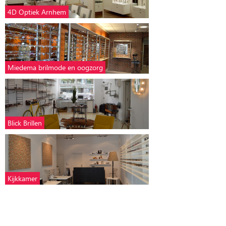
4D Optiek Arnhem
Miedema brilmode en oogzorg
Blick Brillen
Kijkkamer