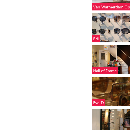
Van Warmerdam Opt
Bril
Hall of Frame
Eye-D