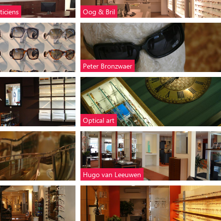
iciens
Oog & Bril
Peter Bronzwaer
Optical art
Hugo van Leeuwen