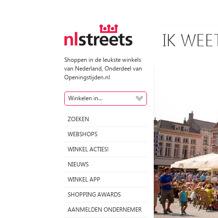
IK WEE
Shoppen in de leukste winkels
van Nederland, Onderdeel van
Openingstijden.nl
Winkelen in...
ZOEKEN
WEBSHOPS
WINKEL ACTIES!
NIEUWS
WINKEL APP
SHOPPING AWARDS
Winkelen in Bergen op Zoom
AANMELDEN ONDERNEMER