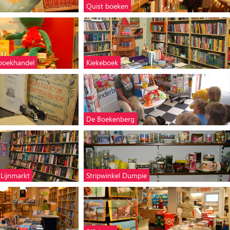
Quist boeken
rboekhandel
Kiekeboek
De Boekenberg
 Lijnmarkt
Stripwinkel Dumpie