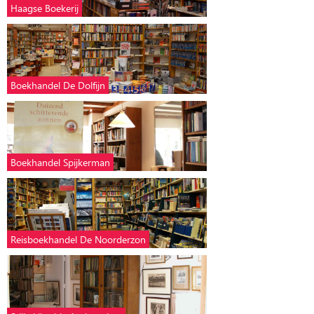
Haagse Boekerij
Boekhandel De Dolfijn
Boekhandel Spijkerman
Reisboekhandel De Noorderzon