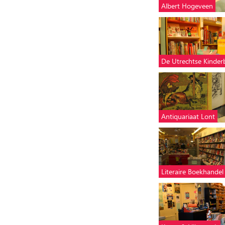
Albert Hogeveen
De Utrechtse Kinde
Antiquariaat Lont
Literaire Boekhandel