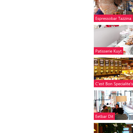
Espressobar Tazzina
Patisserie Kuyt
C'est Bon Specialite's
Eetbar Dit