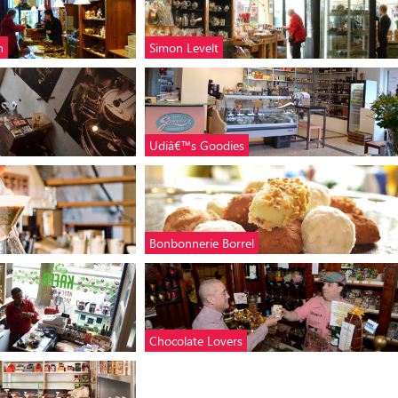
n
Simon Levelt
Udiâ€™s Goodies
Bonbonnerie Borrel
Chocolate Lovers