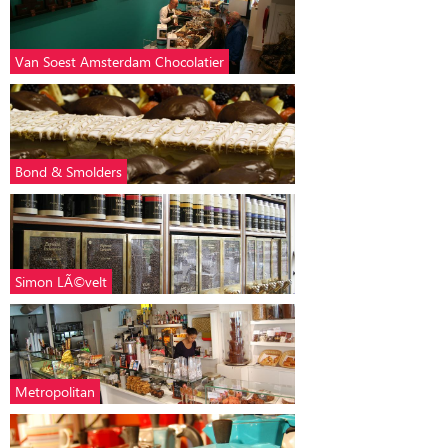
Van Soest Amsterdam Chocolatier
Bond & Smolders
Simon LÃ©velt
Metropolitan