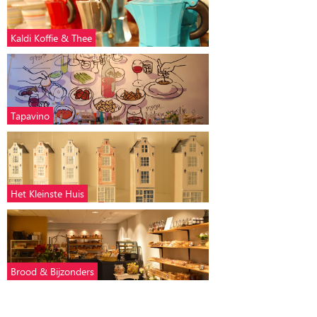
Kaldi Koffie & Thee
Tapavino
Het Kleinste Huis
Brood & Bijzonders