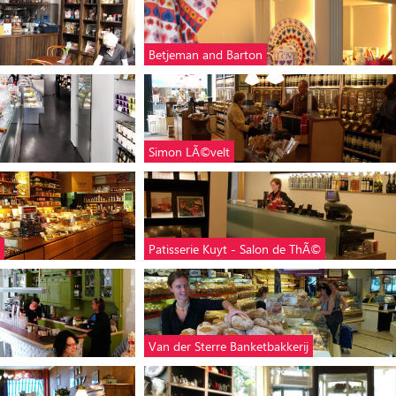
Betjeman and Barton
Simon LÃ©velt
Patisserie Kuyt - Salon de ThÃ©
Van der Sterre Banketbakkerij