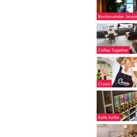
Bonbonatelier Janso
Coffee Together
Crusio
Kaffa Koffie