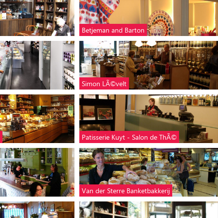
Betjeman and Barton
Simon LÃ©velt
Patisserie Kuyt - Salon de ThÃ©
Van der Sterre Banketbakkerij