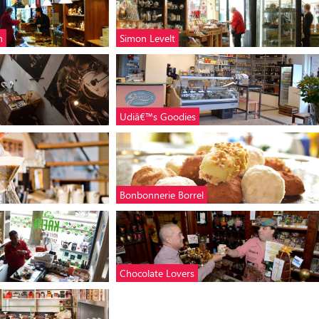
n
Simon Levelt
Udiâ€™s Goodies
Bonbonnerie Borrel
Chocolate Lovers