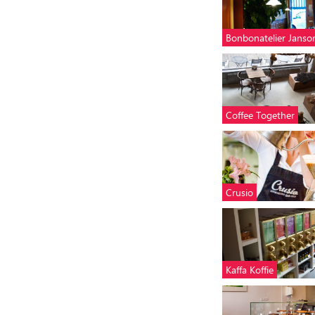
Bonbonatelier Janso
Coffee Together
Crusio
Kaffa Koffie