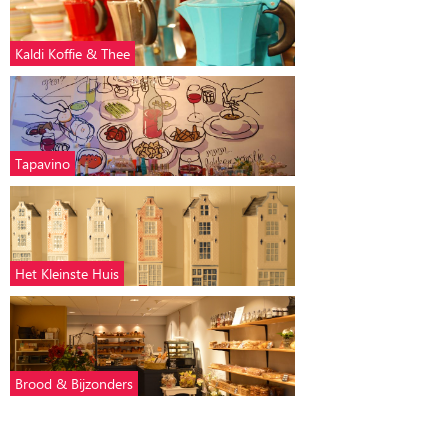
Kaldi Koffie & Thee
Tapavino
Het Kleinste Huis
Brood & Bijzonders