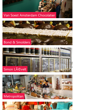
Van Soest Amsterdam Chocolatier
Bond & Smolders
Simon LÃ©velt
Metropolitan