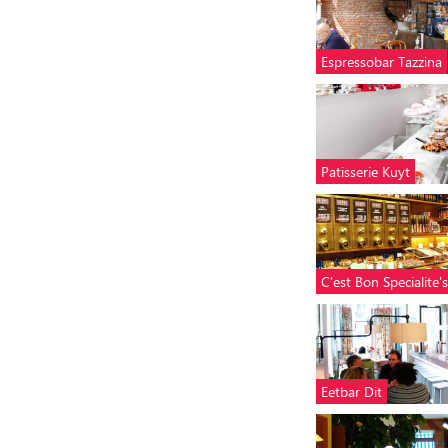
Espressobar Tazzina
Patisserie Kuyt
C'est Bon Specialite's
Eetbar Dit