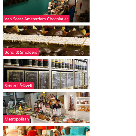
Van Soest Amsterdam Chocolatier
Bond & Smolders
Simon LÃ©velt
Metropolitan