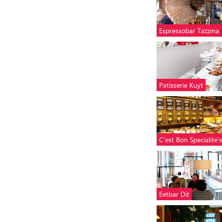
Espressobar Tazzina
Patisserie Kuyt
C'est Bon Specialite's
Eetbar Dit