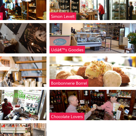
n
Simon Levelt
Udiâ€™s Goodies
Bonbonnerie Borrel
Chocolate Lovers