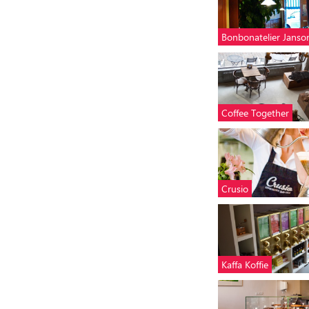
Bonbonatelier Janso
Coffee Together
Crusio
Kaffa Koffie