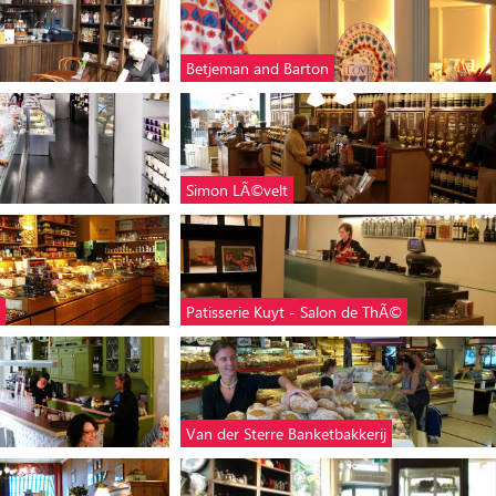
Betjeman and Barton
Simon LÃ©velt
Patisserie Kuyt - Salon de ThÃ©
Van der Sterre Banketbakkerij