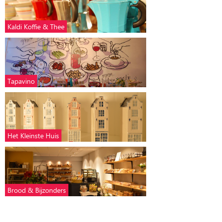
Kaldi Koffie & Thee
Tapavino
Het Kleinste Huis
Brood & Bijzonders