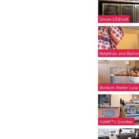
Simon LÃ©velt
Betjeman and Barto
Bonbon Atelier Luca
Udiâ€™s Goodies