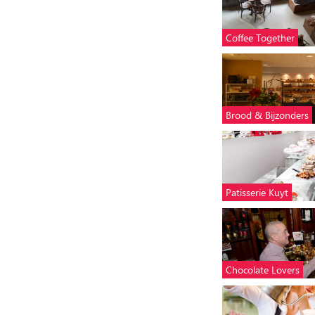
Coffee Together
Brood & Bijzonders
Patisserie Kuyt
Chocolate Lovers