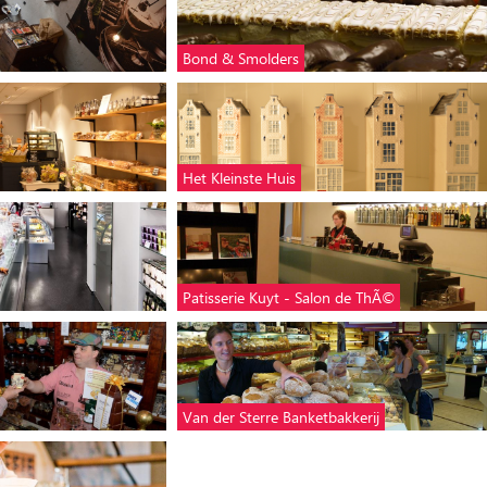
Bond & Smolders
Het Kleinste Huis
Patisserie Kuyt - Salon de ThÃ©
Van der Sterre Banketbakkerij