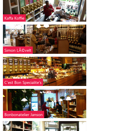
Kaffa Koffie
Simon LÃ©velt
C'est Bon Specialite's
Bonbonatelier Janson