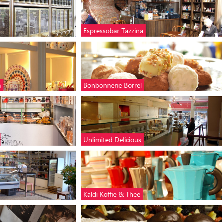
Espressobar Tazzina
n
Bonbonnerie Borrel
Unlimited Delicious
Kaldi Koffie & Thee