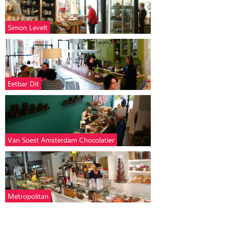
Simon Levelt
Eetbar Dit
Van Soest Amsterdam Chocolatier
Metropolitan