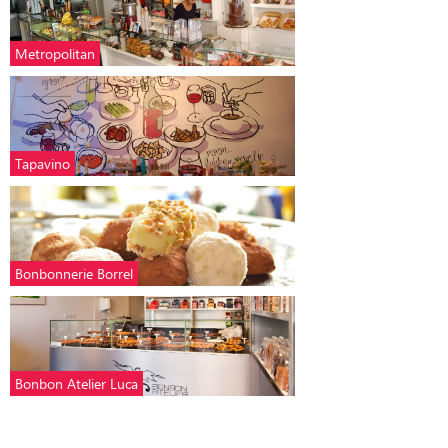
Metropolitan
Tapavino
Bonbonnerie Borrel
Bonbon Atelier Luca