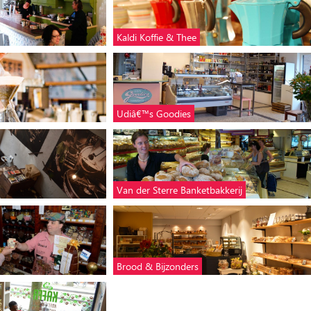
Kaldi Koffie & Thee
Udiâ€™s Goodies
Van der Sterre Banketbakkerij
Brood & Bijzonders