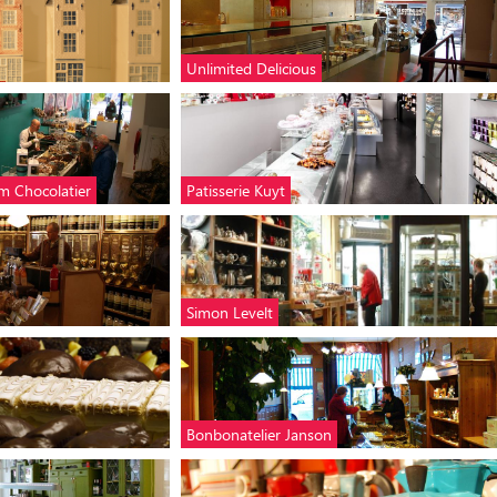
Unlimited Delicious
m Chocolatier
Patisserie Kuyt
Simon Levelt
Bonbonatelier Janson