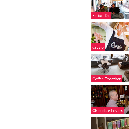
Eetbar Dit
Crusio
Coffee Together
Chocolate Lovers