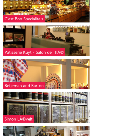
C'est Bon Specialite's
Patisserie Kuyt - Salon de ThÃ©
Betjeman and Barton
Simon LÃ©velt