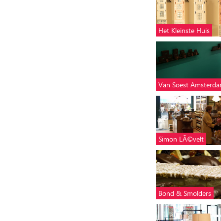
Het Kleinste Huis
Van Soest Amsterda
Simon LÃ©velt
Bond & Smolders