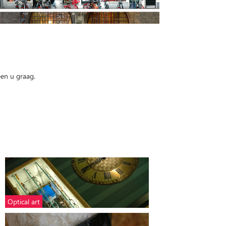
pen u graag.
Optical art