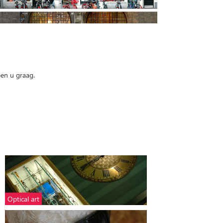
pen u graag.
Optical art