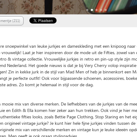
mentje (211)
This page can't load Google Maps correctly.
are snoepwinkel van leuke jurkjes en dameskleding met een knipoog naar d
O
Do you own this website?
 vrouwelijk! Laat je hier inspireren door de mode uit de Fifties, zowel van
retro & vintage collectie. Vrouwelijke jurkjes in retro en pin-up style zijn 
nd Nederland. Het goede nieuws is dat je bij Very Cherry volop inspirati
agen! Zin in kekke jurk in de stijl van Mad Men of heb je binnenkort een
angt je perfecte outfit! Ook voor bijpassende schoenen, accessoires, boeken
iste adres. Zo komt je helemaal in stijl voor de dag.
n mooie mix van diverse merken. De liefhebbers van de jurkjes van de me
ie en Edith & Ella komen hier zeker aan hun trekken. Ook vind je hier me
thentieke fifties looks, zoals Bettie Page Clothing, Stop Staring en het e
een origineel vintage jurkje? Je kunt hier hele fijne jurkjes vinden tussen de
 originele mix van verschillende merken en vintage kun je leuke ideeën op
en. Men geeft je ook graag stylingadvies.