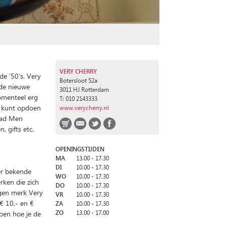
VERY CHERRY
e ‘50’s. Very
Botersloot 52a
K
 de nieuwe
3011 HJ Rotterdam
momenteel erg
T: 010 2143333
e kunt opdoen
www.verycherry.nl
 Mad Men
, gifts etc.
OPENINGSTIJDEN
MA
13.00 - 17.30
DI
10.00 - 17.30
er bekende
WO
10.00 - 17.30
rken die zich
DO
10.00 - 17.30
igen merk Very
VR
10.00 - 17.30
 € 10,- en €
ZA
10.00 - 17.30
doen hoe je de
ZO
13.00 - 17.00