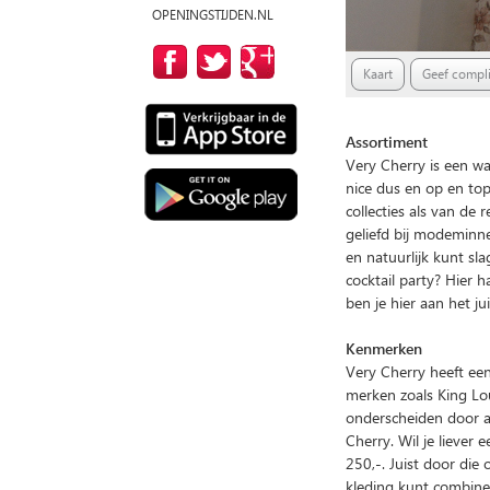
OPENINGSTIJDEN.NL
Kaart
Geef compli
Assortiment
Very Cherry is een w
nice dus en op en top
collecties als van de 
geliefd bij modeminne
en natuurlijk kunt sl
cocktail party? Hier h
ben je hier aan het ju
Kenmerken
Very Cherry heeft ee
merken zoals King Lou
onderscheiden door au
Cherry. Wil je liever 
250,-. Juist door die
kleding kunt combiner