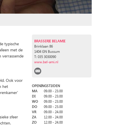
BRASSERIE BELAMIE
de typische
Brinklaan 86
K
alleen met de
1404 GN Bussum
n verrassende
T: 035 3030090
www.bel-ami.nl
eld. Ook voor
n het
OPENINGSTIJDEN
MA
09.00 - 23.00
herenkamer’
DI
09.00 - 23.00
WO
09.00 - 23.00
DO
09.00 - 23.00
VR
09.00 - 24.00
sieke sfeer
ZA
12.00 - 24.00
echten.
ZO
12.00 - 24.00