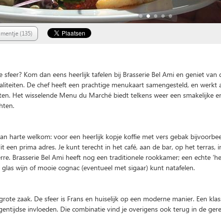
mentje (135)
This page can't load Google Maps correctly.
e sfeer? Kom dan eens heerlijk tafelen bij Brasserie Bel Ami en geniet van 
O
Do you own this website?
ialiteiten. De chef heeft een prachtige menukaart samengesteld, en werkt 
nten. Het wisselende Menu du Marché biedt telkens weer een smakelijke e
hten.
n harte welkom: voor een heerlijk kopje koffie met vers gebak bijvoorbe
dit een prima adres. Je kunt terecht in het café, aan de bar, op het terras, i
erre. Brasserie Bel Ami heeft nog een traditionele rookkamer; een echte ‘
glas wijn of mooie cognac (eventueel met sigaar) kunt natafelen.
grote zaak. De sfeer is Frans en huiselijk op een moderne manier. Een klas
entijdse invloeden. Die combinatie vind je overigens ook terug in de ger