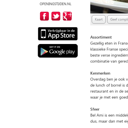
OPENINGSTIJDEN.NL
Kaart
Geef compli
Assortiment
Gezellig eten in Frans
klassieke Franse spec
beste verse ingredië
combinatie van gerec
Kenmerken
Overdag ben je ook va
de lunch of borrel is 
restaurant en in de s
waar je met een goed 
Sfeer
Bel Ami is een middel
dus, maar dan met eig