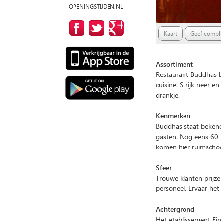
OPENINGSTIJDEN.NL
Kaart
Geef compli
Assortiment
Restaurant Buddhas ba
cuisine. Strijk neer e
drankje.
Kenmerken
Buddhas staat bekend
gasten. Nog eens 60 
komen hier ruimschoo
Sfeer
Trouwe klanten prijze
personeel. Ervaar het 
Achtergrond
Het etablissement Ein