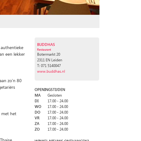
BUDDHAS
n authentieke
Restaurant
K
van een lekker
Botermarkt 20
2311 EN Leiden
T: 071 5140047
www.buddhas.nl
aan zo’n 80
etariërs
OPENINGSTIJDEN
MA
Gesloten
DI
17.00 - 24.00
WO
17.00 - 24.00
DO
17.00 - 24.00
g met het
VR
17.00 - 24.00
ZA
17.00 - 24.00
ZO
17.00 - 24.00
 Thaise