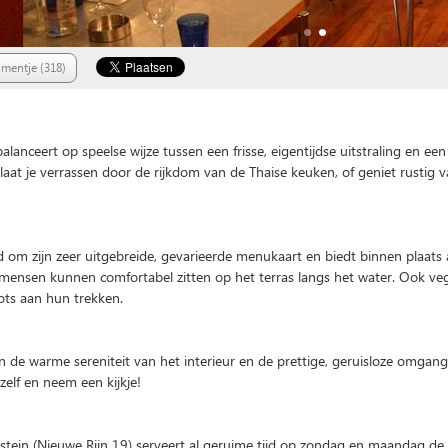
mentje (318)
This page can't load Google Maps correctly.
lanceert op speelse wijze tussen een frisse, eigentijdse uitstraling en ee
O
Do you own this website?
n laat je verrassen door de rijkdom van de Thaise keuken, of geniet rustig 
 om zijn zeer uitgebreide, gevarieerde menukaart en biedt binnen plaats 
mensen kunnen comfortabel zitten op het terras langs het water. Ook veg
ts aan hun trekken.
n de warme sereniteit van het interieur en de prettige, geruisloze omgan
zelf en neem een kijkje!
stein (Nieuwe Rijn 19) serveert al geruime tijd op zondag en maandag de