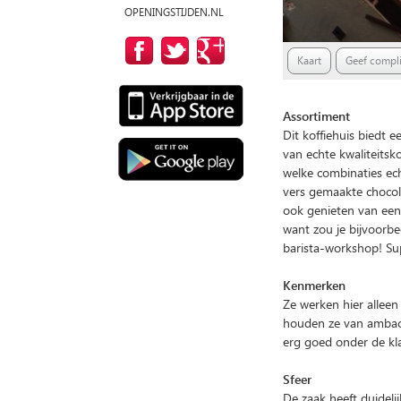
OPENINGSTIJDEN.NL
Kaart
Geef compli
Assortiment
Dit koffiehuis biedt 
van echte kwaliteitsko
welke combinaties ech
vers gemaakte chocola
ook genieten van een l
want zou je bijvoorbe
barista-workshop! Supe
Kenmerken
Ze werken hier alleen 
houden ze van ambacht
erg goed onder de kl
Sfeer
De zaak heeft duidelij