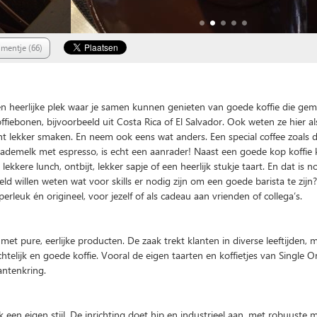
mentje (66)
This page can't load Google Maps correctly.
een heerlijke plek waar je samen kunnen genieten van goede koffie die ge
O
Do you own this website?
ffiebonen, bijvoorbeeld uit Costa Rica of El Salvador. Ook weten ze hier a
t lekker smaken. En neem ook eens wat anders. Een special coffee zoals d
demelk met espresso, is echt een aanrader! Naast een goede kop koffie k
ekkere lunch, ontbijt, lekker sapje of een heerlijk stukje taart. En dat is no
eld willen weten wat voor skills er nodig zijn om een goede barista te zijn
rleuk én origineel, voor jezelf of als cadeau aan vrienden of collega’s.
met pure, eerlijke producten. De zaak trekt klanten in diverse leeftijden, 
elijk en goede koffie. Vooral de eigen taarten en koffietjes van Single O
antenkring.
k een eigen stijl. De inrichting doet hip en industrieel aan, met robuuste