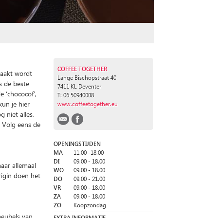
COFFEE TOGETHER
maakt wordt
Lange Bischopstraat 40
K
ls de beste
7411 KL Deventer
e ‘chococof’,
T: 06 50940008
un je hier
www.coffeetogether.eu
g niet alles,
? Volg eens de
OPENINGSTIJDEN
MA
11.00 -18.00
DI
09.00 - 18.00
maar allemaal
WO
09.00 - 18.00
rigin doen het
DO
09.00 - 21.00
VR
09.00 - 18.00
ZA
09.00 - 18.00
ZO
Koopzondag
 meubels van
EXTRA INFORMATIE