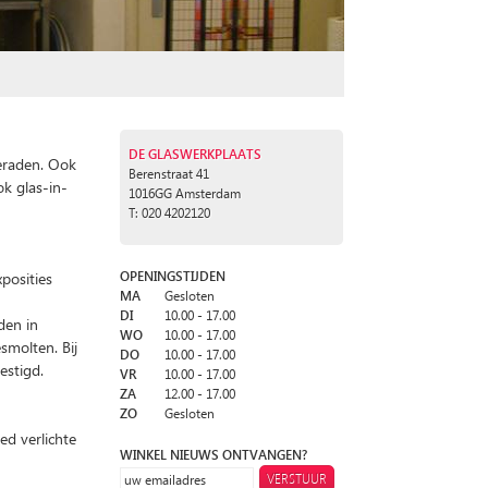
DE GLASWERKPLAATS
ieraden. Ook
Berenstraat 41
K
ok glas-in-
1016GG Amsterdam
T: 020 4202120
posities
OPENINGSTIJDEN
MA
Gesloten
DI
10.00 - 17.00
den in
WO
10.00 - 17.00
smolten. Bij
DO
10.00 - 17.00
estigd.
VR
10.00 - 17.00
ZA
12.00 - 17.00
ZO
Gesloten
ed verlichte
WINKEL NIEUWS ONTVANGEN?
VERSTUUR