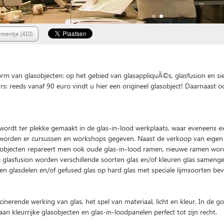
mentje (410)
This page can't load Google Maps correctly.
orm van glasobjecten: op het gebied van glasappliquÃ©s, glasfusion en s
O
Do you own this website?
rs: reeds vanaf 90 euro vindt u hier een origineel glasobject! Daarnaast o
t wordt ter plekke gemaakt in de glas-in-lood werkplaats, waar eveneens ex
 worden er cursussen en workshops gegeven. Naast de verkoop van eigen
objecten repareert men ook oude glas-in-lood ramen, nieuwe ramen wor
 glasfusion worden verschillende soorten glas en/of kleuren glas samenge
 glasdelen en/of gefused glas op hard glas met speciale lijmsoorten bev
cinerende werking van glas, het spel van materiaal, licht en kleur. In de go
an kleurrijke glasobjecten en glas-in-loodpanelen perfect tot zijn recht.