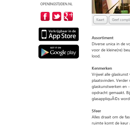
OPENINGSTIJDEN.NL
Kaart
Geef compli
Assortiment
Diverse unica in de v
voor de kleine(re) beu
lood.
Kenmerken
Vrijwel alle glaskuns
plaatsvinden. Verder
glaskunstwerken en -
opdracht gemaakt. Bij
glasappliquÃ©s worden
Sfeer
Alles draait om de fas
ruimte komt de keur a