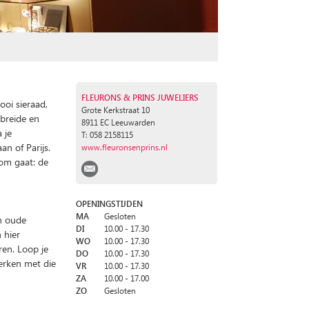
FLEURONS & PRINS JUWELIERS
ooi sieraad,
Grote Kerkstraat 10
K
ebreide en
8911 EC Leeuwarden
 je
T: 058 2158115
an of Parijs.
www.fleuronsenprins.nl
 om gaat: de
OPENINGSTIJDEN
MA
Gesloten
an oude
DI
10.00 - 17.30
 hier
WO
10.00 - 17.30
ren. Loop je
DO
10.00 - 17.30
erken met die
VR
10.00 - 17.30
ZA
10.00 - 17.00
ZO
Gesloten