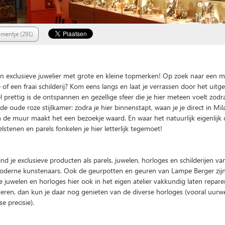
mentje (291)
This page can't load Google Maps correctly.
en exclusieve juwelier met grote en kleine topmerken! Op zoek naar een m
O
Do you own this website?
 of een fraai schilderij? Kom eens langs en laat je verrassen door het uitg
 prettig is de ontspannen en gezellige sfeer die je hier meteen voelt zodra
de oude roze stijlkamer: zodra je hier binnenstapt, waan je je direct in Mila
n de muur maakt het een bezoekje waard. En waar het natuurlijk eigenlijk
lstenen en parels fonkelen je hier letterlijk tegemoet!
ind je exclusieve producten als parels, juwelen, horloges en schilderijen v
oderne kunstenaars. Ook de geurpotten en geuren van Lampe Berger zijn
je juwelen en horloges hier ook in het eigen atelier vakkundig laten repare
teren, dan kun je daar nog genieten van de diverse horloges (vooral uurw
e precisie).