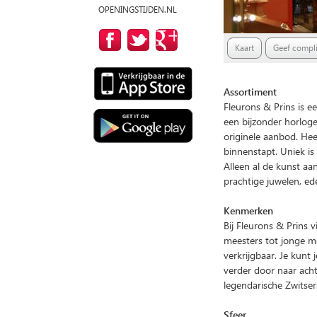
OPENINGSTIJDEN.NL
Kaart
Geef compli
Assortiment
Fleurons & Prins is e
een bijzonder horloge
originele aanbod. Heel
binnenstapt. Uniek is 
Alleen al de kunst aa
prachtige juwelen, ede
Kenmerken
Bij Fleurons & Prins v
meesters tot jonge m
verkrijgbaar. Je kunt 
verder door naar ach
legendarische Zwitsers
Sfeer