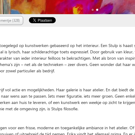
mentje (328)
This page can't load Google Maps correctly.
h toegelegd op kunstwerken gebaseerd op het interieur. Een Stulp is haast
O
Do you own this website?
l is lyrisch, haar schilderachtige toets expressief. Door gebruik van kleur
arakter van ieder interieur feilloos te bekrachtigen. Met als bron van inspi
 thema’s zijn – net als de technieken – zeer divers. Geen wonder dat haar w
 zowel particulier als bedrijf.
rijf vol actie en mogelijkheden. Haar galerie is haar atelier. En dat biedt d
ke naar wens aan te passen. Iets meer figuratie, iets meer groen. Geen enke
erken aan huis te leveren, of een kunstwerk een weekje op zicht te krijge
e met de omgeving zijn, is Stulps filosofie.
zorgen voor een frisse, moderne en toegankelijke ambiance in het atelier. O
nuiven of uitgebreid de tijd nemen, Erika vindt het allemaal prima. En er is