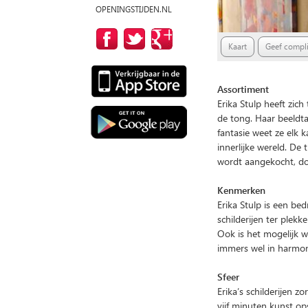
OPENINGSTIJDEN.NL
Kaart
Geef compli
Assortiment
Erika Stulp heeft zic
de tong. Haar beeldtaa
fantasie weet ze elk k
innerlijke wereld. De
wordt aangekocht, door
Kenmerken
Erika Stulp is een bed
schilderijen ter plek
Ook is het mogelijk w
immers wel in harmoni
Sfeer
Erika’s schilderijen 
vijf minuten kunst ops