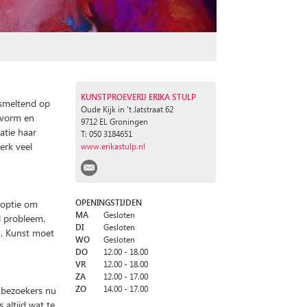
KUNSTPROEVERIJ ERIKA STULP
 smeltend op
Oude Kijk in 't Jatstraat 62
K
, vorm en
9712 EL Groningen
ratie haar
T: 050 3184651
erk veel
www.erikastulp.nl
e optie om
OPENINGSTIJDEN
MA
Gesloten
l probleem.
DI
Gesloten
n. Kunst moet
WO
Gesloten
DO
12.00 - 18.00
VR
12.00 - 18.00
ZA
12.00 - 17.00
f bezoekers nu
ZO
14.00 - 17.00
 altijd wat te