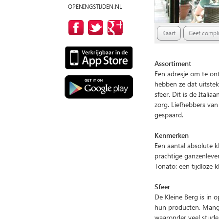
OPENINGSTIJDEN.NL
Kaart
Geef compli
Assortiment
Een adresje om te on
hebben ze dat uitste
sfeer. Dit is de Ital
zorg. Liefhebbers van
gespaard.
Kenmerken
Een aantal absolute 
prachtige ganzenlever
Tonato: een tijdloze k
Sfeer
De Kleine Berg is in 
hun producten. Mangi
waaronder veel stude