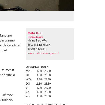
MANGIARE
Mangiare
Trattoria Italiana
K
zijn warme
Kleine Berg 67A
et de grootste
5611 JT Eindhoven
T: 040 2367088
 niet
www.trattoriamangiare.nl
OPENINGSTIJDEN
. De meest
MA
11.30 - 23.30
 de Vitello
DI
11.30 - 23.30
WO
11.30 - 23.30
DO
11.30 - 23.30
VR
11.30 - 23.30
ZA
11.30 - 23.30
 hart voor
ZO
11.30 - 23.30
 publiek,