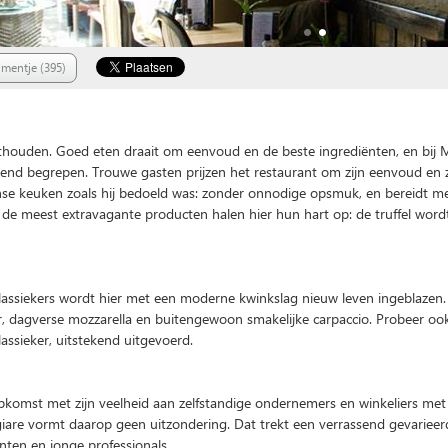
mentje (395)
This page can't load Google Maps correctly.
thouden. Goed eten draait om eenvoud en de beste ingrediënten, en bij 
O
Do you own this website?
kend begrepen. Trouwe gasten prijzen het restaurant om zijn eenvoud en 
iaanse keuken zoals hij bedoeld was: zonder onnodige opsmuk, en bereidt m
 de meest extravagante producten halen hier hun hart op: de truffel wordt
klassiekers wordt hier met een moderne kwinkslag nieuw leven ingeblazen
, dagverse mozzarella en buitengewoon smakelijke carpaccio. Probeer ook
lassieker, uitstekend uitgevoerd.
opkomst met zijn veelheid aan zelfstandige ondernemers en winkeliers met
are vormt daarop geen uitzondering. Dat trekt een verrassend gevarieerd
nten en jonge professionals.