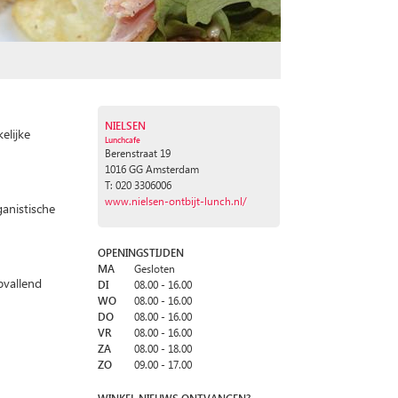
NIELSEN
elijke
Lunchcafe
K
Berenstraat 19
1016 GG Amsterdam
T: 020 3306006
www.nielsen-ontbijt-lunch.nl/
ganistische
OPENINGSTIJDEN
MA
Gesloten
pvallend
DI
08.00 - 16.00
WO
08.00 - 16.00
DO
08.00 - 16.00
VR
08.00 - 16.00
ZA
08.00 - 18.00
ZO
09.00 - 17.00