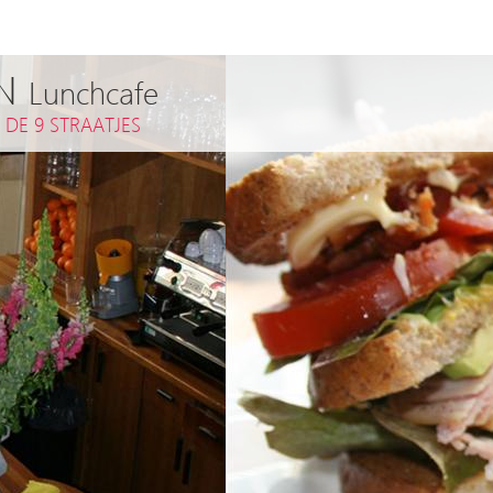
EN
Lunchcafe
,
DE 9 STRAATJES