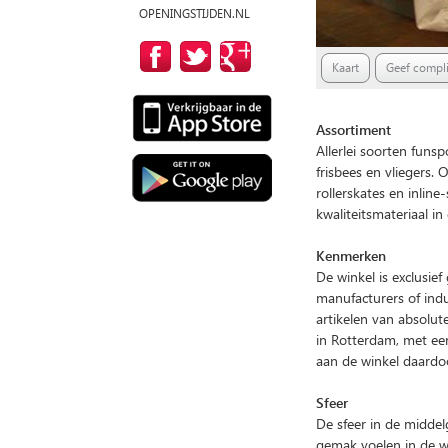
OPENINGSTIJDEN.NL
Kaart
Geef compli
Assortiment
Allerlei soorten funs
frisbees en vliegers.
rollerskates en inline
kwaliteitsmateriaal in
Kenmerken
De winkel is exclusief
manufacturers of indu
artikelen van absolut
in Rotterdam, met een
aan de winkel daardo
Sfeer
De sfeer in de middel
gemak voelen in de wi