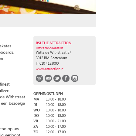
RSI THE ATTRACTION
rskates
Skates en Snowboards
K
eboards,
Witte de Withstraat 57
oor
3012 BM Rotterdam
T: 010 4133000
www.attraction.nl
finest
alleen
OPENINGSTIJDEN
 de Withstraat
MA
13.00 - 18.00
t een bezoekje
DI
10.00 - 18.00
WO
10.00 - 18.00
DO
10.00 - 18.00
VR
10.00 - 21.00
ZA
10.00 - 17.00
ekend op uw
ZO
12.00 - 17.00
ig verloopt.